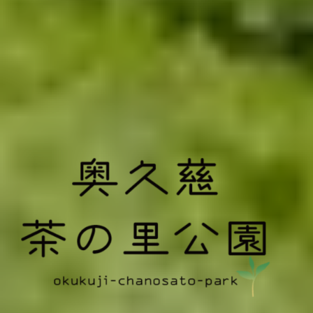
奥久慈茶の里公園 公式ホームページ
日本最北端の茶の産地 奥久慈茶の体験施設