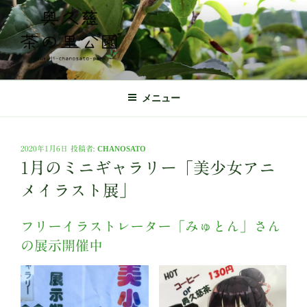
コ
ン
テ
ン
ツ
奥久慈茶の里公園 公式ホームページ
日本最北端の茶の産地 奥久慈茶の体験施設
へ
メニュー
ス
キ
ッ
投
2020年1月6日
投稿者:
CHANOSATO
プ
稿
1月のミニギャラリー「美少女アニ
日:
メイラスト展」
フリーイラストレーター「みゅとん」さん
の展示開催中