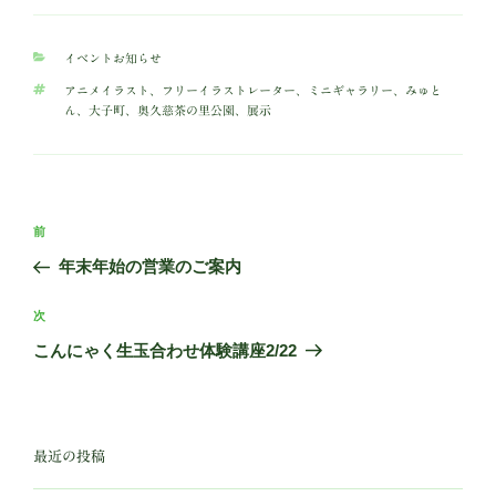
カ
イベントお知らせ
テ
タ
アニメイラスト
、
フリーイラストレーター
、
ミニギャラリー
、
みゅと
ゴ
グ
ん
、
大子町
、
奥久慈茶の里公園
、
展示
リ
ー
投
前
前
稿
の
年末年始の営業のご案内
ナ
投
ビ
稿
次
次
ゲ
の
こんにゃく生玉合わせ体験講座2/22
投
ー
稿
シ
ョ
最近の投稿
ン