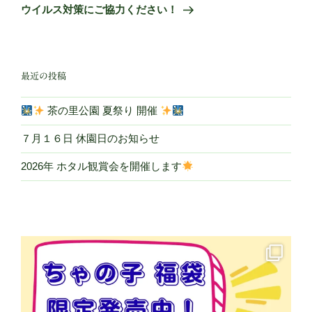
ゲ
の
ウイルス対策にご協力ください！
投
ー
稿
シ
ョ
最近の投稿
ン
茶の里公園 夏祭り 開催
７月１６日 休園日のお知らせ
2026年 ホタル観賞会を開催します