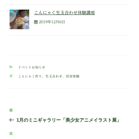
こんにゃく生玉合わせ体験講座
2019年12月6日
カ
イベントお知らせ
テ
タ
こんにゃく作り
、
生玉合わせ
、
田舎体験
ゴ
グ
リ
ー
投
前
前
稿
の
1月のミニギャラリー「美少女アニメイラスト展」
ナ
投
ビ
稿
次
次