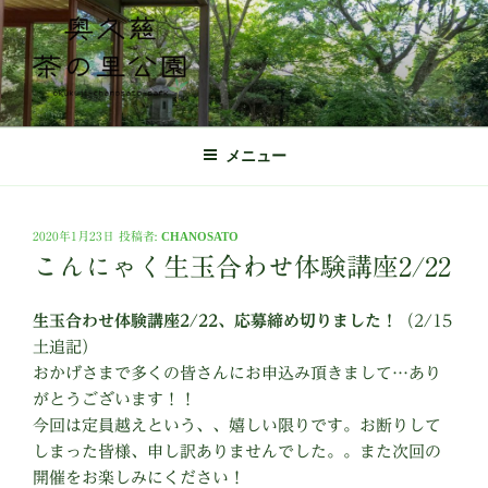
コ
ン
テ
ン
ツ
奥久慈茶の里公園 公式ホームページ
日本最北端の茶の産地 奥久慈茶の体験施設
へ
メニュー
ス
キ
ッ
投
2020年1月23日
投稿者:
CHANOSATO
プ
稿
こんにゃく生玉合わせ体験講座2/22
日:
生玉合わせ体験講座2/22、応募締め切りました！
（2/15
土追記）
おかげさまで多くの皆さんにお申込み頂きまして…あり
がとうございます！！
今回は定員越えという、、嬉しい限りです。お断りして
しまった皆様、申し訳ありませんでした。。また次回の
開催をお楽しみにください！