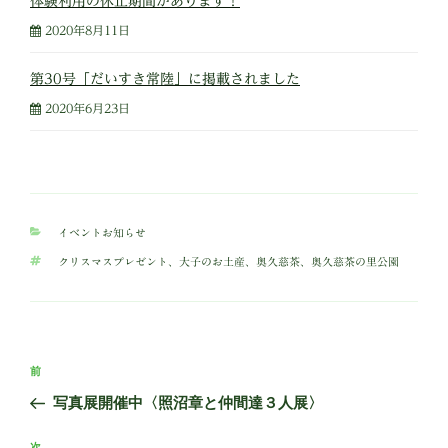
体験利用の休止期間があります！
2020年8月11日
第30号「だいすき常陸」に掲載されました
2020年6月23日
カ
イベントお知らせ
テ
タ
クリスマスプレゼント
、
大子のお土産
、
奥久慈茶
、
奥久慈茶の里公園
ゴ
グ
リ
ー
投
前
前
稿
の
写真展開催中〈照沼章と仲間達３人展〉
ナ
投
ビ
稿
次