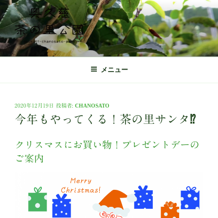
コ
ン
テ
ン
ツ
奥久慈茶の里公園 公式ホームページ
日本最北端の茶の産地 奥久慈茶の体験施設
へ
メニュー
ス
キ
ッ
投
2020年12月19日
投稿者:
CHANOSATO
プ
稿
今年もやってくる！茶の里サンタ⁉︎
日:
クリスマスにお買い物！プレゼントデーの
ご案内