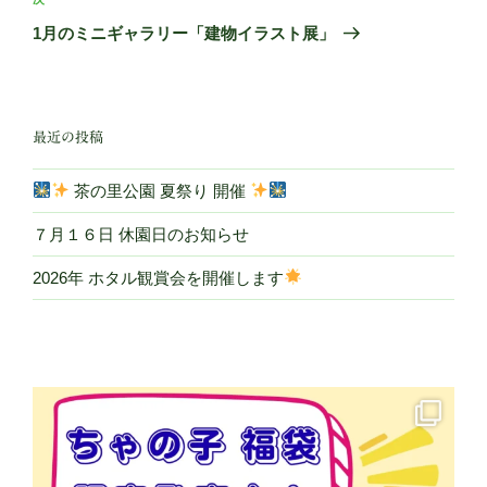
次
ゲ
の
1月のミニギャラリー「建物イラスト展」
投
ー
稿
シ
ョ
最近の投稿
ン
茶の里公園 夏祭り 開催
７月１６日 休園日のお知らせ
2026年 ホタル観賞会を開催します