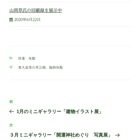
山岡草氏の回顧録を展示中
2020年6月22日
カ
営業・休館
テ
タ
奥久慈茶の里公園
、
臨時休館
ゴ
グ
リ
ー
投
前
前
稿
の
1月のミニギャラリー「建物イラスト展」
ナ
投
ビ
稿
次
次
ゲ
の
３月ミニギャラリー「開運神社めぐり 写真展」