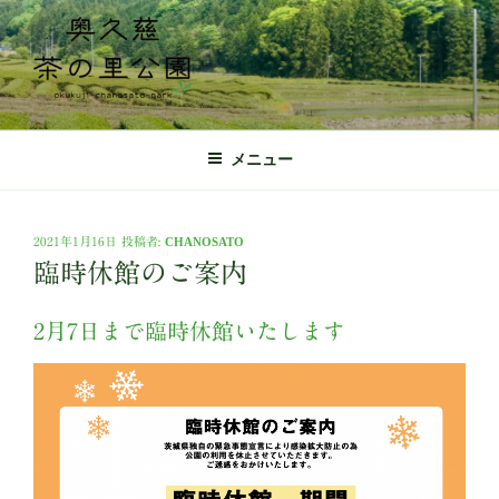
コ
ン
テ
ン
ツ
奥久慈茶の里公園 公式ホームページ
日本最北端の茶の産地 奥久慈茶の体験施設
へ
メニュー
ス
キ
ッ
投
2021年1月16日
投稿者:
CHANOSATO
プ
稿
臨時休館のご案内
日:
2月7日まで臨時休館いたします