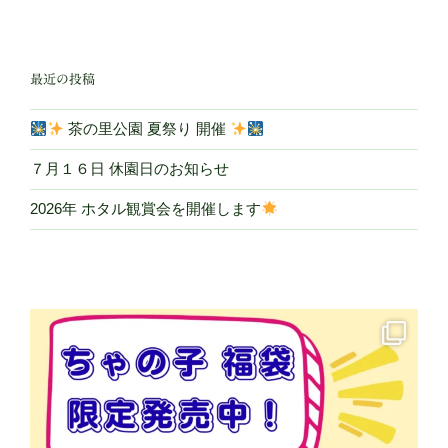
投
ー
稿
シ
ョ
最近の投稿
ン
茶の里公園 夏祭り 開催
７月１６日 休園日のお知らせ
2026年 ホタル観賞会を開催します