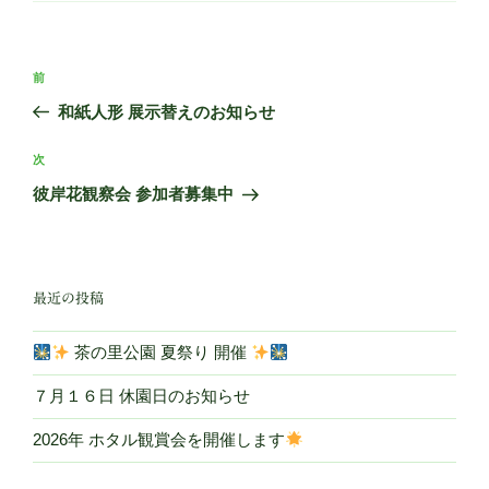
リ
ー
投
前
前
稿
の
和紙人形 展示替えのお知らせ
ナ
投
ビ
稿
次
次
ゲ
の
彼岸花観察会 参加者募集中
投
ー
稿
シ
ョ
最近の投稿
ン
茶の里公園 夏祭り 開催
７月１６日 休園日のお知らせ
2026年 ホタル観賞会を開催します