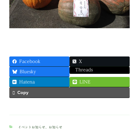
Facebook
X
Threads
Bluesky
Hatena
LINE
Copy
カ
イベントお知らせ
、
お知らせ
テ
ゴ