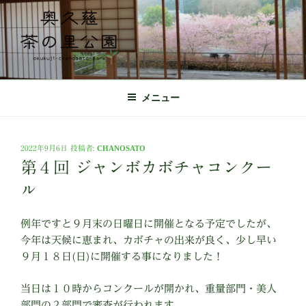
コ
ン
テ
ン
ツ
奥久慈茶の里公園 公式ホームページ
日本最北端の茶の産地 奥久慈茶の体験施設
へ
メニュー
ス
キ
ッ
投
2022年9月6日
投稿者:
CHANOSATO
プ
稿
第４回 ジャンボカボチャコンクー
日:
ル
例年ですと９月末の日曜日に開催となる予定でしたが、
今年は天候に恵まれ、カボチャの出来が良く、少し早い
９月１８日(日)に開催する事になりました！
当日は１０時からコンクールが開かれ、重量部門・美人
部門の２部門で審査が行われます。