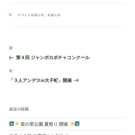
カ
イベントお知らせ
、
お知らせ
テ
ゴ
リ
ー
投
前
前
稿
の
第４回 ジャンボカボチャコンクール
ナ
投
ビ
稿
次
次
ゲ
の
「３人アンデスin大子町」開催
投
ー
稿
シ
ョ
最近の投稿
ン
茶の里公園 夏祭り 開催