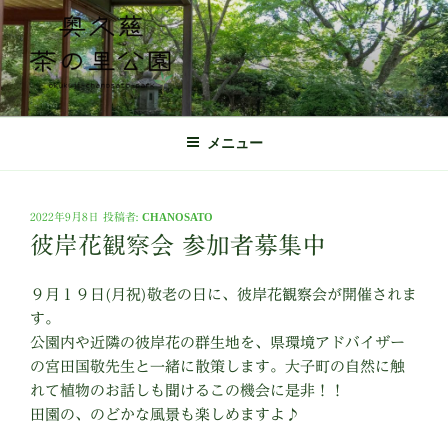
コ
ン
テ
ン
ツ
奥久慈茶の里公園 公式ホームページ
日本最北端の茶の産地 奥久慈茶の体験施設
へ
メニュー
ス
キ
ッ
投
2022年9月8日
投稿者:
CHANOSATO
プ
稿
彼岸花観察会 参加者募集中
日:
９月１９日(月祝)敬老の日に、彼岸花観察会が開催されま
す。
公園内や近隣の彼岸花の群生地を、県環境アドバイザー
の宮田国敬先生と一緒に散策します。大子町の自然に触
れて植物のお話しも聞けるこの機会に是非！！
田園の、のどかな風景も楽しめますよ♪