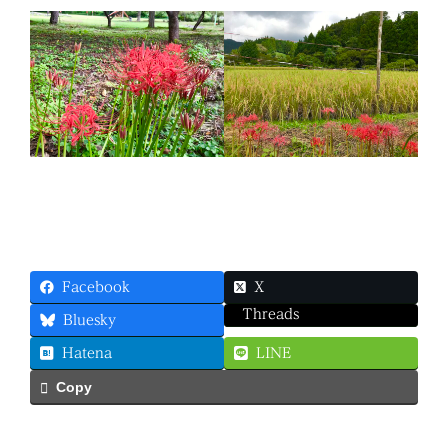
Facebook
X
Threads
Bluesky
Hatena
LINE
Copy