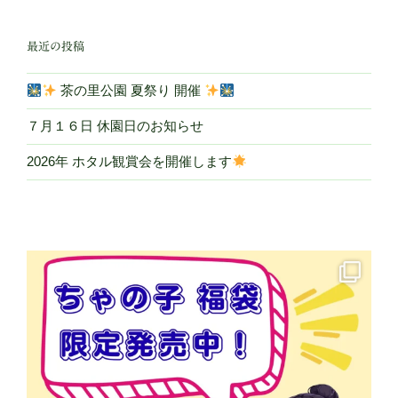
シ
ョ
最近の投稿
ン
茶の里公園 夏祭り 開催
７月１６日 休園日のお知らせ
2026年 ホタル観賞会を開催します