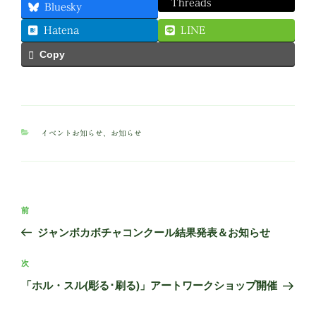
Threads
Bluesky
Hatena
LINE
Copy
カ
イベントお知らせ
、
お知らせ
テ
ゴ
リ
ー
投
前
前
稿
の
ジャンボカボチャコンクール結果発表＆お知らせ
ナ
投
ビ
稿
次
次
ゲ
の
「ホル・スル(彫る･刷る)」アートワークショップ開催
投
ー
稿