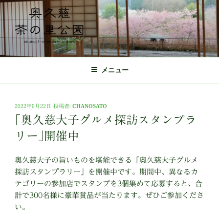
コ
ン
テ
ン
ツ
奥久慈茶の里公園 公式ホームページ
日本最北端の茶の産地 奥久慈茶の体験施設
へ
メニュー
ス
キ
ッ
投
2022年9月22日
投稿者:
CHANOSATO
プ
稿
｢奥久慈大子グルメ探訪スタンプラ
日:
リー｣開催中
奥久慈大子の旨いものを堪能できる「奥久慈大子グルメ
探訪スタンプラリー」を開催中です。期間中、異なるカ
テゴリーの参加店でスタンプを3個集めて応募すると、合
計で300名様に豪華賞品が当たります。ぜひご参加くださ
い。