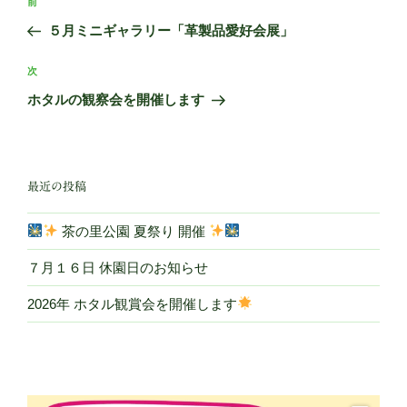
前
前
稿
の
５月ミニギャラリー「革製品愛好会展」
ナ
投
ビ
稿
次
次
ゲ
の
ホタルの観察会を開催します
投
ー
稿
シ
ョ
最近の投稿
ン
茶の里公園 夏祭り 開催
７月１６日 休園日のお知らせ
2026年 ホタル観賞会を開催します