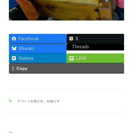
Facebook
X
Threads
Bluesky
Hatena
LINE
Copy
カ
イベントお知らせ
、
お知らせ
テ
ゴ
リ
ー
投