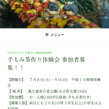
コ
ン
テ
ン
ツ
奥久慈茶の里公園 公式ホームページ
日本最北端の茶の産地 奥久慈茶の体験施設
へ
メニュー
ス
キ
ッ
投
2023年6月9日
投稿者:
CHANOSATO
プ
稿
手もみ茶作り体験会 参加者募
日:
集！！
【開催日】 ７月８日(土)・９日(日) 午前１０時現地集
合
【 場 所】 奥久慈茶の里公園(大子町左貫1920)
【参加費】 お一人様2,800円(昼食･手もみ茶付き)
【募集人数】両日とも２０名(小学３年生以上)小学生は父
兄同伴