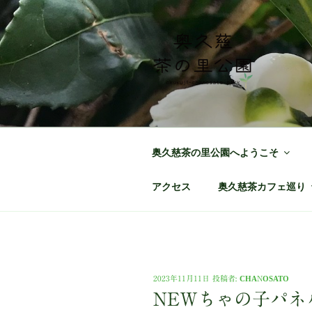
コ
ン
テ
ン
ツ
へ
奥久慈茶の里
日本最北端の茶の産地 奥久慈
ス
キ
ッ
奥久慈茶の里公園へようこそ
プ
アクセス
奥久慈茶カフェ巡り
投
2023年11月11日
投稿者:
CHANOSATO
稿
NEWちゃの子パネ
日: