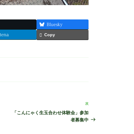
Bluesky
tena
Copy
次
次
の
「こんにゃく生玉合わせ体験会」参加
投
者募集中
稿