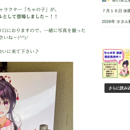
茶の里公園
ャラクター「ちゃの子」が、
７月１６日 休
ルとして登場しました～！！
2026年 ホタ
り口におりますので、一緒に写真を撮った
いね～(^^)/
会いに来て下さい♪
さらに読み