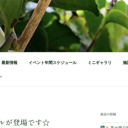
公園 公式ホームページ
茶の体験施設
最新情報
イベント年間スケジュール
ミニギャラリ
施
最近の投稿
ルが登場です☆