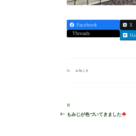
Facebook
X
Threads
Ha
カ
お知らせ
テ
ゴ
リ
ー
投
前
前
稿
の
もみじが色づいてきました
投
ナ
稿
ビ