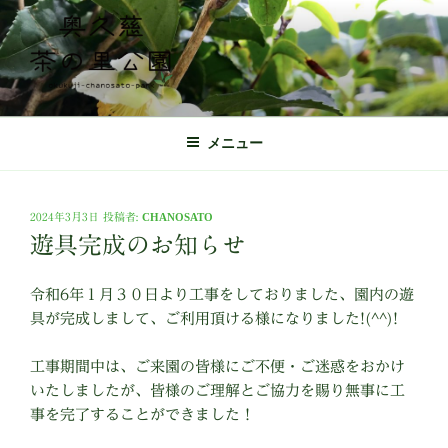
コ
ン
テ
ン
ツ
奥久慈茶の里公園 公式ホームページ
日本最北端の茶の産地 奥久慈茶の体験施設
へ
メニュー
ス
キ
ッ
投
2024年3月3日
投稿者:
CHANOSATO
プ
稿
遊具完成のお知らせ
日:
令和6年１月３０日より工事をしておりました、園内の遊
具が完成しまして、ご利用頂ける様になりました!(^^)!
工事期間中は、ご来園の皆様にご不便・ご迷惑をおかけ
いたしましたが、皆様のご理解とご協力を賜り無事に工
事を完了することができました！