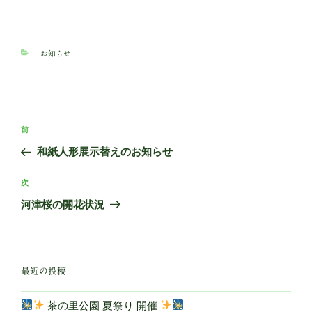
カ
お知らせ
テ
ゴ
リ
ー
投
前
前
稿
の
和紙人形展示替えのお知らせ
ナ
投
ビ
稿
次
次
ゲ
の
河津桜の開花状況
投
ー
稿
シ
ョ
最近の投稿
ン
茶の里公園 夏祭り 開催