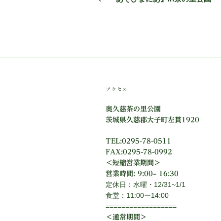
投
ナ
稿
ビ
ゲ
ー
シ
アクセス
ョ
奥久慈茶の里公園
ン
茨城県久慈郡大子町左貫1920
TEL:0295-78-0511
FAX:0295-78-0992
＜短縮営業期間＞
営業時間: 9:00– 16:30
定休日：水曜・12/31~1/1
食堂：11:00ー14:00
==================
＜通常期間＞