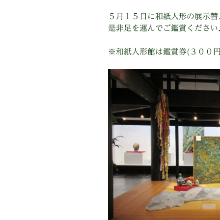
５月１５日に和紙人形の展示替
是非足を運んでご鑑賞ください
※和紙人形館は鑑賞券(３００円