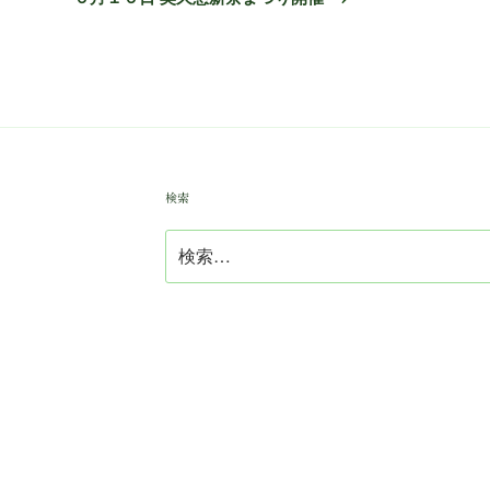
投
稿
検索
検
索: