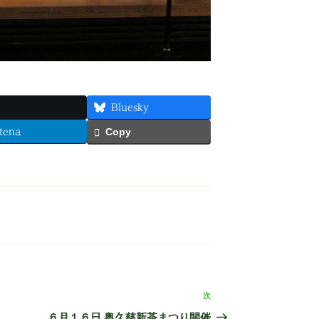
Bluesky
tena
Copy
次
次
の
６月１６日 奥久慈新茶まつり開催