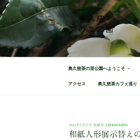
コ
ン
テ
ン
ツ
へ
奥久慈茶の里
日本最北端の茶の産地 奥久慈
ス
キ
ッ
奥久慈茶の里公園へようこそ
プ
アクセス
奥久慈茶カフェ巡り
投
2024年5月27日
投稿者:
CHANOSATO
稿
和紙人形展示替え
日: