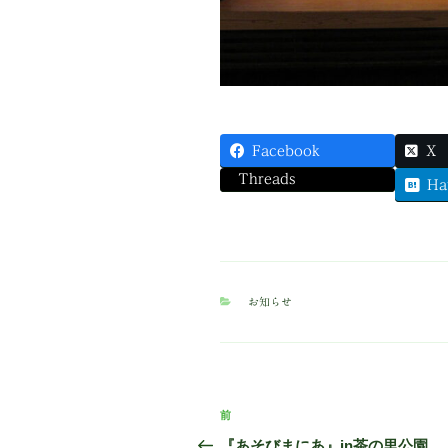
Facebook
X
Threads
Ha
カ
お知らせ
テ
ゴ
リ
ー
投
前
前
稿
の
『あそびまにあ』in茶の里公園