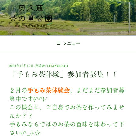
コ
ン
テ
ン
ツ
奥久慈茶の里公園 公式ホームページ
日本最北端の茶の産地 奥久慈茶の体験施設
へ
メニュー
ス
キ
ッ
投
2024年12月19日
投稿者:
CHANOSATO
プ
稿
「手もみ茶体験」参加者募集！！
日:
２月の
手もみ茶体験会
、まだまだ参加者募
集中です(^^)/
この機会に、ご自身でお茶を作ってみませ
んか？？
手もみならではのお茶の旨味を味わって下
さい(^_-)-☆