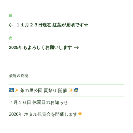
ー
投
前
前
稿
の
１１月２３日現在 紅葉が見頃です☆
ナ
投
ビ
稿
次
次
ゲ
の
2025年もよろしくお願いします
投
ー
稿
シ
ョ
最近の投稿
ン
茶の里公園 夏祭り 開催
７月１６日 休園日のお知らせ
2026年 ホタル観賞会を開催します