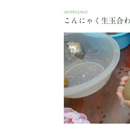
投
2019年12月6日
稿
こんにゃく生玉合
日: