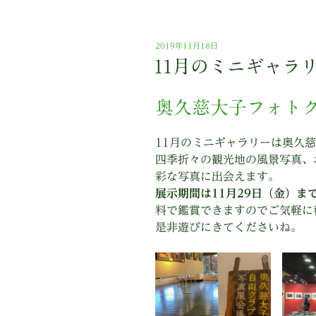
投
2019年11月18日
稿
11月のミニギャラ
日:
奥久慈大子フォト
11月のミニギャラリーは奥久
四季折々の観光地の風景写真、
彩な写真に出会えます。
展示期間は11月29日（金）ま
料で鑑賞できますのでご気軽に
是非遊びにきてくださいね。