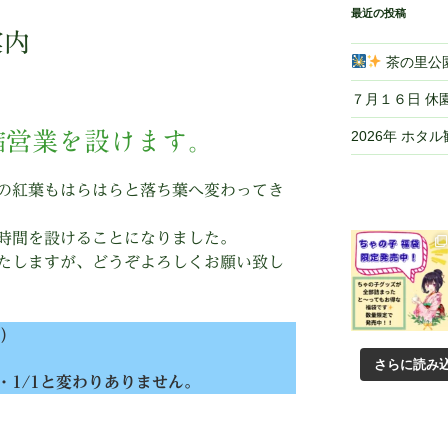
最近の投稿
案内
茶の里公園
７月１６日 休
2026年 ホタ
縮営業を設けます。
の紅葉もはらはらと落ち葉へ変わってき
時間を設けることになりました。
たしますが、どうぞよろしくお願い致し
)
さらに読み
1・1/1と変わりありません。