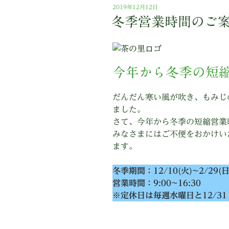
投
2019年12月12日
稿
冬季営業時間のご
日:
今年から冬季の短
だんだん寒い風が吹き、もみじ
ました。
さて、今年から冬季の短縮営業
みなさまにはご不便をおかけい
ます。
冬季期間：12/10(火)~2/29(日
営業時間：9:00~16:30
※定休日は毎週水曜日と12/3