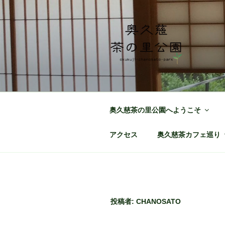
コ
ン
テ
ン
ツ
へ
奥久慈茶の里
日本最北端の茶の産地 奥久慈
ス
キ
ッ
奥久慈茶の里公園へようこそ
プ
アクセス
奥久慈茶カフェ巡り
投稿者:
CHANOSATO