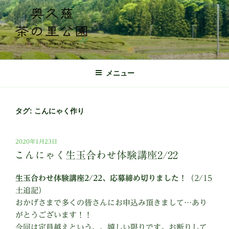
コ
ン
テ
ン
ツ
奥久慈茶の里公園 公式ホームページ
日本最北端の茶の産地 奥久慈茶の体験施設
へ
メニュー
ス
キ
ッ
タグ:
こんにゃく作り
プ
投
2020年1月23日
稿
こんにゃく生玉合わせ体験講座2/22
日:
生玉合わせ体験講座2/22、応募締め切りました！
（2/15
土追記）
おかげさまで多くの皆さんにお申込み頂きまして…あり
がとうございます！！
今回は定員越えという、、嬉しい限りです。お断りして