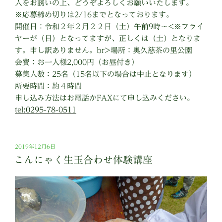
人をお誘いの上、どうぞよろしくお願いいたします。
※応募締め切りは2/16までとなっております。
開催日：令和２年２月２２日（土）午前9時〜<※フライ
ヤーが（日）となってますが、正しくは（土）となりま
す。申し訳ありません。br>場所：奥久慈茶の里公園
会費：お一人様2,000円（お昼付き）
募集人数：25名（15名以下の場合は中止となります）
所要時間：約４時間
申し込み方法はお電話かFAXにて申し込みください。
tel:0295-78-0511
投
2019年12月6日
稿
こんにゃく生玉合わせ体験講座
日: