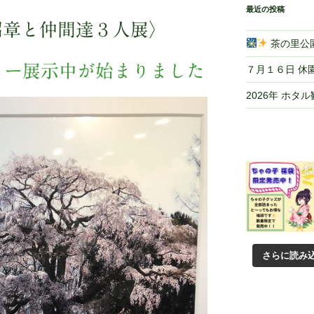
最近の投稿
沼章と仲間達３人展〉
茶の里公園
リー展示中が始まりました
７月１６日 休
2026年 ホタ
さらに読み