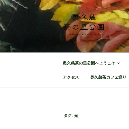
コ
ン
テ
ン
ツ
へ
奥久慈茶の里
日本最北端の茶の産地 奥久慈
ス
キ
ッ
奥久慈茶の里公園へようこそ
プ
アクセス
奥久慈茶カフェ巡り
タグ:
光