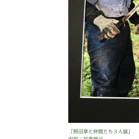
「照沼章と仲間たち３人展」