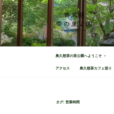
コ
ン
テ
ン
ツ
へ
奥久慈茶の里
日本最北端の茶の産地 奥久慈
ス
キ
ッ
奥久慈茶の里公園へようこそ
プ
アクセス
奥久慈茶カフェ巡り
タグ:
営業時間