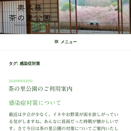
コ
ン
テ
ン
ツ
奥久慈茶の里公園 公式ホームページ
日本最北端の茶の産地 奥久慈茶の体験施設
へ
メニュー
ス
キ
ッ
タグ:
感染症対策
プ
投
2020年8月29日
稿
茶の里公園のご利用案内
日:
感染症対策について
最近は夕立が少なく、イネやお野菜が雨を欲しがってい
る気がしますね。あんなに長雨だった時期が懐かしいで
す。さて今日は茶の里公園の対策についてご案内いたし