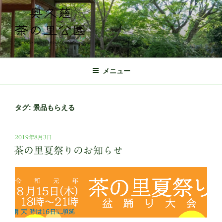
コ
ン
テ
ン
ツ
奥久慈茶の里公園 公式ホームページ
日本最北端の茶の産地 奥久慈茶の体験施設
へ
メニュー
ス
キ
ッ
タグ:
景品もらえる
プ
投
2019年8月3日
稿
茶の里夏祭りのお知らせ
日: