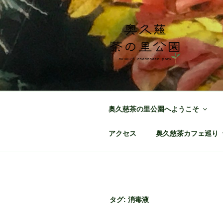
コ
ン
テ
ン
ツ
へ
奥久慈茶の里
日本最北端の茶の産地 奥久慈
ス
キ
ッ
奥久慈茶の里公園へようこそ
プ
アクセス
奥久慈茶カフェ巡り
タグ:
消毒液