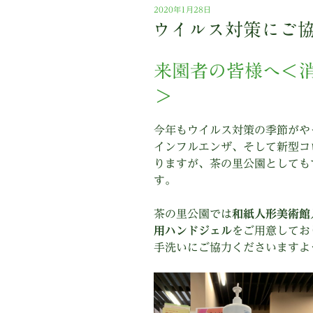
投
2020年1月28日
稿
ウイルス対策にご
日:
来園者の皆様へ＜
＞
今年もウイルス対策の季節がや
インフルエンザ、そして新型コ
りますが、茶の里公園としても
す。
茶の里公園では
和紙人形美術館
用ハンドジェル
をご用意してお
手洗いにご協力くださいますよ