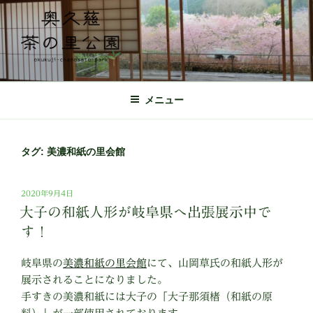
コ
ン
テ
ン
ツ
奥久慈茶の里公園 公式ホームページ
日本最北端の茶の産地 奥久慈茶の体験施設
へ
メニュー
ス
キ
ッ
タグ:
美濃和紙の里会館
プ
投
2020年9月4日
稿
大子の和紙人形が岐阜県へ出張展示中で
日:
す！
岐阜県の
美濃和紙の里会館
にて、山岡草氏の和紙人形が
展示されることになりました。
手すきの美濃和紙には大子の「大子那須楮（和紙の原