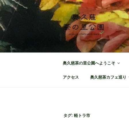
コ
ン
テ
ン
ツ
へ
奥久慈茶の里
日本最北端の茶の産地 奥久慈
ス
キ
ッ
奥久慈茶の里公園へようこそ
プ
アクセス
奥久慈茶カフェ巡り
タグ:
軽トラ市