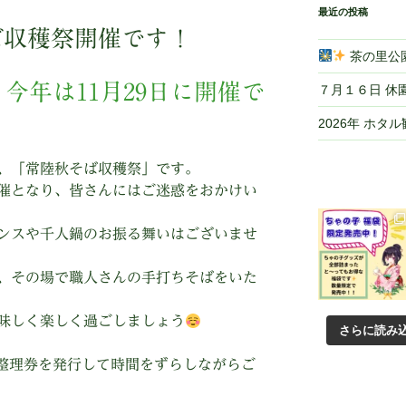
最近の投稿
そば収穫祭開催です！
茶の里公園
今年は11月29日に開催で
７月１６日 休
2026年 ホタ
、「常陸秋そば収穫祭」です。
催となり、皆さんにはご迷惑をおかけい
ンスや千人鍋のお振る舞いはございませ
、その場で職人さんの手打ちそばをいた
味しく楽しく過ごしましょう
さらに読み
、整理券を発行して時間をずらしながらご