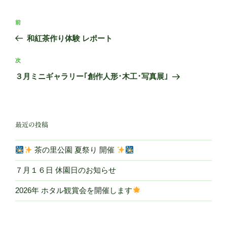
ー
投
前
前
稿
の
和紅茶作り体験 レポート
ナ
投
ビ
稿
次
次
ゲ
の
３月ミニギャラリー｢創作人形･木工･写真展｣
投
ー
稿
シ
ョ
最近の投稿
ン
茶の里公園 夏祭り 開催
７月１６日 休園日のお知らせ
2026年 ホタル観賞会を開催します