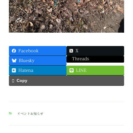
Facebook
X
Threads
Bluesky
Hatena
LINE
Copy
カ
イベントお知らせ
テ
ゴ
リ