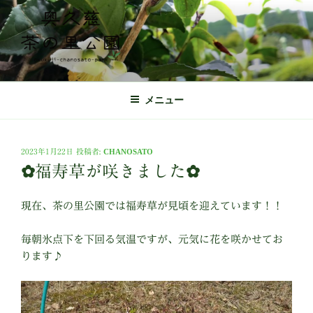
コ
ン
テ
ン
ツ
奥久慈茶の里公園 公式ホームページ
日本最北端の茶の産地 奥久慈茶の体験施設
へ
メニュー
ス
キ
ッ
投
2023年1月22日
投稿者:
CHANOSATO
プ
稿
✿福寿草が咲きました✿
日:
現在、茶の里公園では福寿草が見頃を迎えています！！
毎朝氷点下を下回る気温ですが、元気に花を咲かせてお
ります♪